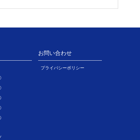
お問い合わせ
プライバシーポリシー
①
②
声③
④
⑤
プ